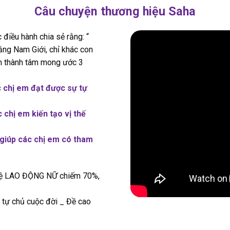
Câu chuyện thương hiệu Saha
iều hành chia sẻ rằng: “
ằng Nam Giới, chỉ khác con
ôn thành tâm mong ước 3
c chị em đạt được sự tự
 chị em kiến tạo vị thế
 giúp các chị em có tham
 lệ LAO ĐỘNG NỮ chiếm 70%,
 tự chủ cuộc đời _ Đề cao