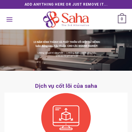
Skip
ADD ANYTHING HERE OR JUST REMOVE IT...
to
content
0
Dịch vụ cốt lõi của saha