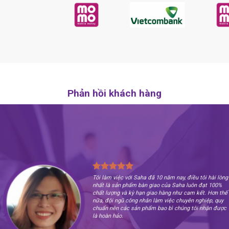
Phản hồi khách hàng
Tôi làm việc với Saha đã 10 năm nay, điều tôi hài lòng
nhất là sản phẩm bàn giao của Saha luôn đạt 100%
chất lượng và kỳ hạn giao hàng như cam kết. Hơn thế
nữa, đội ngũ công nhân làm việc chuyên nghiệp, quy
chuẩn nên các sản phẩm bao bì chúng tôi nhận được
là hoàn hảo.