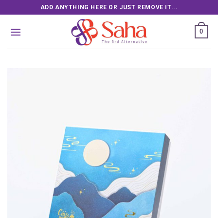
Skip
ADD ANYTHING HERE OR JUST REMOVE IT...
to
content
0