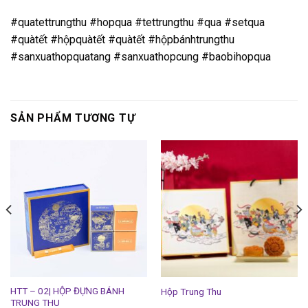
#quatettrungthu #hopqua #tettrungthu #qua #setqua
#quàtết #hộpquàtết #quàtết #hộpbánhtrungthu
#sanxuathopquatang #sanxuathopcung #baobihopqua
SẢN PHẨM TƯƠNG TỰ
HTT – 02| HỘP ĐỰNG BÁNH
Hộp Trung Thu
TRUNG THU