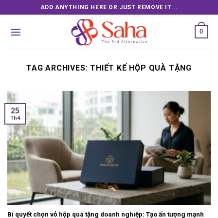
Skip
ADD ANYTHING HERE OR JUST REMOVE IT...
to
content
0
TAG ARCHIVES:
THIẾT KẾ HỘP QUÀ TẶNG
25
Th4
Bí quyết chọn vỏ hộp quà tặng doanh nghiệp: Tạo ấn tượng mạnh