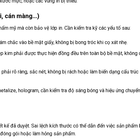
xước mực, hoặc các vùng in bị thiếu.
ổi, cán màng…)
thẩm mỹ mà còn bảo vệ lớp in. Cần kiểm tra kỹ các yếu tố sau:
m chắc vào bề mặt giấy, không bị bong tróc khi cọ xát nhẹ.
ép kim phải được thực hiện đồng đều trên toàn bộ bề mặt, không 
 phải rõ ràng, sắc nét, không bị rách hoặc làm biến dạng cấu trúc
etalize, hologram, cần kiểm tra độ sáng bóng và hiệu ứng chuyể
ết kế đã duyệt. Sai lệch kích thước có thể dẫn đến việc sản phẩm
h đóng gói hoặc làm hỏng sản phẩm.