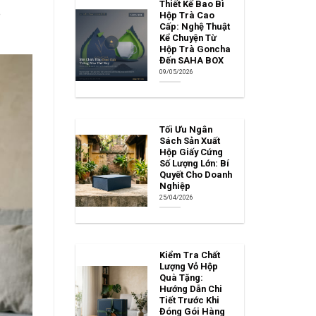
Thiết Kế Bao Bì
p
Hộp Trà Cao
Cấp: Nghệ Thuật
Kể Chuyện Từ
Hộp Trà Goncha
Đến SAHA BOX
09/05/2026
Tối Ưu Ngân
Sách Sản Xuất
Hộp Giấy Cứng
Số Lượng Lớn: Bí
Quyết Cho Doanh
Nghiệp
25/04/2026
Kiểm Tra Chất
Lượng Vỏ Hộp
Quà Tặng:
Hướng Dẫn Chi
Tiết Trước Khi
Đóng Gói Hàng