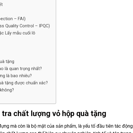
ết
pection – FAI)
ss Quality Control – IPQC)
ặc Lấy mẫu cuối lô
quà tặng
o là quan trọng nhất?
ởng là bao nhiêu?
uà tặng được chuẩn xác?
o không?
 tra chất lượng vỏ hộp quà tặng
đựng mà còn là bộ mặt của sản phẩm, là yếu tố đầu tiên tác động