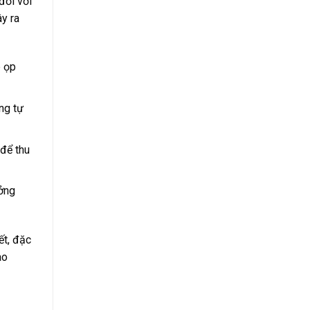
đối với
y ra
p ọp
ng tự
 để thu
ưởng
ết, đặc
ao