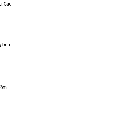
g. Các
g bên
gồm: