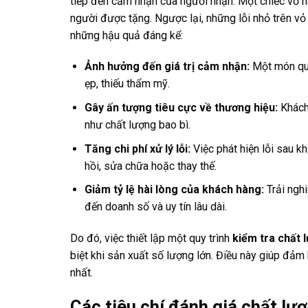
tiếp đến cảm nhận của người nhận. Một chiếc vỏ hộ
người được tặng. Ngược lại, những lỗi nhỏ trên vỏ
những hậu quả đáng kể:
Ảnh hưởng đến giá trị cảm nhận:
Một món quà
ẹp, thiếu thẩm mỹ.
Gây ấn tượng tiêu cực về thương hiệu:
Khách 
như chất lượng bao bì.
Tăng chi phí xử lý lỗi:
Việc phát hiện lỗi sau kh
hồi, sửa chữa hoặc thay thế.
Giảm tỷ lệ hài lòng của khách hàng:
Trải nghi
đến doanh số và uy tín lâu dài.
Do đó, việc thiết lập một quy trình
kiểm tra chất 
biệt khi sản xuất số lượng lớn. Điều này giúp đả
nhất.
Các tiêu chí đánh giá chất lư