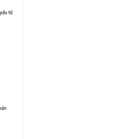
yếu tố
 sản