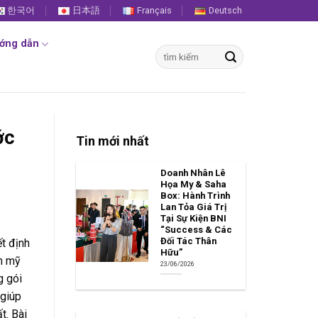
한국어
日本語
Français
Deutsch
ớng dẫn
Tìm
kiếm:
ớc
Tin mới nhất
Doanh Nhân Lê
Họa My & Saha
Box: Hành Trình
Lan Tỏa Giá Trị
Tại Sự Kiện BNI
“Success & Các
Đối Tác Thân
t định
Hữu”
ẩm mỹ
23/06/2026
g gói
 giúp
t. Bài