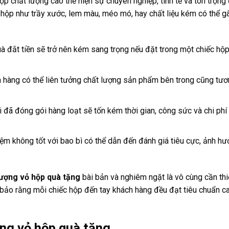
p chất lượng cao thể hiện sự chuyên nghiệp, tinh tế và tôn trọng 
 hộp như trầy xước, lem màu, méo mó, hay chất liệu kém có thể gâ
 đắt tiền sẽ trở nên kém sang trọng nếu đặt trong một chiếc hộ
hàng có thể liên tưởng chất lượng sản phẩm bên trong cũng tươ
i đã đóng gói hàng loạt sẽ tốn kém thời gian, công sức và chi phí
ệm không tốt với bao bì có thể dẫn đến đánh giá tiêu cực, ảnh h
lượng vỏ hộp quà tặng
bài bản và nghiêm ngặt là vô cùng cần thi
m bảo rằng mỗi chiếc hộp đến tay khách hàng đều đạt tiêu chuẩn c
ợng vỏ hộp quà tặng