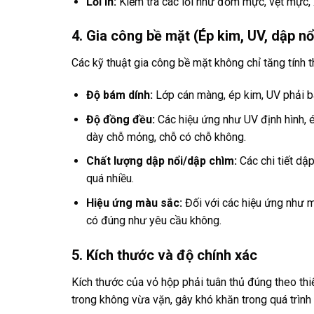
Lỗi in:
Kiểm tra các lỗi như đốm mực, vệt mực, 
4. Gia công bề mặt (Ép kim, UV, dập n
Các kỹ thuật gia công bề mặt không chỉ tăng tính 
Độ bám dính:
Lớp cán màng, ép kim, UV phải bá
Độ đồng đều:
Các hiệu ứng như UV định hình, 
dày chỗ mỏng, chỗ có chỗ không.
Chất lượng dập nổi/dập chìm:
Các chi tiết dập
quá nhiều.
Hiệu ứng màu sắc:
Đối với các hiệu ứng như m
có đúng như yêu cầu không.
5. Kích thước và độ chính xác
Kích thước của vỏ hộp phải tuân thủ đúng theo thi
trong không vừa vặn, gây khó khăn trong quá trìn