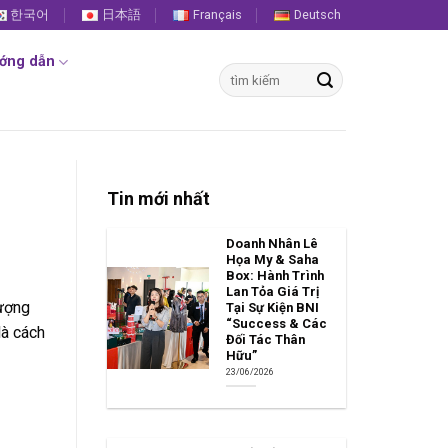
한국어
日本語
Français
Deutsch
ớng dẫn
Tìm
kiếm:
Tin mới nhất
Doanh Nhân Lê
Họa My & Saha
Box: Hành Trình
Lan Tỏa Giá Trị
tượng
Tại Sự Kiện BNI
“Success & Các
là cách
Đối Tác Thân
Hữu”
23/06/2026