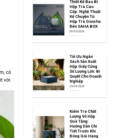
Thiết Kế Bao Bì
Hộp Trà Cao
Cấp: Nghệ Thuật
Kể Chuyện Từ
Hộp Trà Goncha
Đến SAHA BOX
09/05/2026
Tối Ưu Ngân
Sách Sản Xuất
Hộp Giấy Cứng
Số Lượng Lớn: Bí
ệm, có
Quyết Cho Doanh
t vời.
Nghiệp
25/04/2026
Kiểm Tra Chất
Lượng Vỏ Hộp
Quà Tặng:
Hướng Dẫn Chi
Tiết Trước Khi
Đóng Gói Hàng