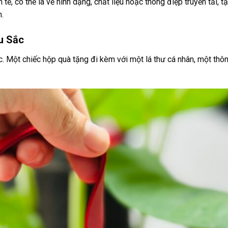
ế, có thể là về hình dạng, chất liệu hoặc thông điệp truyền tải, tạ
.
u Sắc
. Một chiếc hộp quà tặng đi kèm với một lá thư cá nhân, một thô