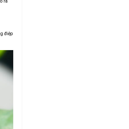
o ra
ng điệp