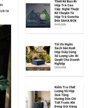
Thiết Kế Bao Bì
ào
Hộp Trà Cao
Cấp: Nghệ Thuật
đưa ra
Kể Chuyện Từ
Hộp Trà Goncha
Đến SAHA BOX
09/05/2026
Tối Ưu Ngân
Sách Sản Xuất
Hộp Giấy Cứng
Số Lượng Lớn: Bí
Quyết Cho Doanh
Nghiệp
25/04/2026
Kiểm Tra Chất
Lượng Vỏ Hộp
Quà Tặng:
Hướng Dẫn Chi
Tiết Trước Khi
Đóng Gói Hàng