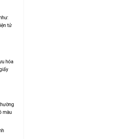
như:
iện tử
 ưu hóa
giấy
 thường
có màu
nh