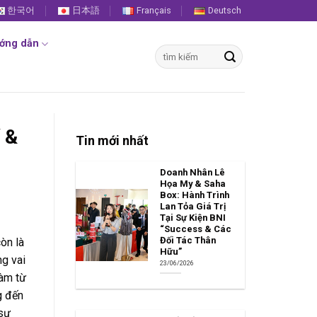
한국어
日本語
Français
Deutsch
ớng dẫn
Tìm
kiếm:
 &
Tin mới nhất
Doanh Nhân Lê
Họa My & Saha
Box: Hành Trình
Lan Tỏa Giá Trị
Tại Sự Kiện BNI
“Success & Các
Đối Tác Thân
òn là
Hữu”
ng vai
23/06/2026
làm từ
g đến
 sự