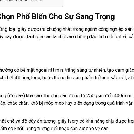
Cho Thành Công Bao Bì
a Chọn Phổ Biến Cho Sự Sang Trọng
 những loại giấy được ưa chuộng nhất trong ngành công nghiệp sản
iấy này được đánh giá cao là nhờ vào những đặc tính nổi bật về cả
hường có bề mặt ngoài rất mịn, trắng sáng tự nhiên, tạo cảm giác 
 chi tiết đồ họa, logo, hoặc thông tin sản phẩm trở nên sắc nét, s
ượng (độ dày) khá cao, thường dao động từ 250gsm đến 400gsm 
áp, chắc chắn, khó bị móp méo hay biến dạng trong quá trình vận
hặt chẽ và độ dày ấn tượng, giấy Ivory có khả năng chịu được tr
hẩm có khối lượng tương đối hoặc cần sự bảo vệ cao.