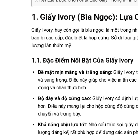
7. Kết Luận: Lựa Chọn Chất Liệu Giấy Thông Minh 
1. Giấy Ivory (Bìa Ngọc): Lự
Giấy Ivory, hay còn gọi là bìa ngọc, là một trong
bao bì cao cấp, đặc biệt là hộp cứng. Sở dĩ loại g
lượng lẫn thẩm mỹ.
1.1. Đặc Điểm Nổi Bật Của Giấy Ivory
Bề mặt mịn màng và trắng sáng:
Giấy Ivory t
và sang trọng. Điều này giúp cho việc in ấn các
động và chân thực hơn.
Độ dày và độ cứng cao:
Giấy Ivory có định l
hơn. Điều này mang lại cho hộp cứng độ cứng c
chuyển và trưng bày.
Khả năng chịu lực tốt:
Nhờ cấu trúc sợi giấy c
lượng đáng kể, rất phù hợp để đựng các sản p