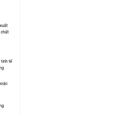
 xuất
 chất
tinh tế
ống
hoặc
ọng