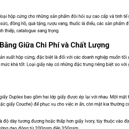
oại hộp cứng cho những sản phẩm đòi hỏi sự cao cấp và tinh tế 
ức, đồng hồ, quà tặng, rượu vang, thuốc lá điếu, các sản phẩm đ
h thiếp, catalogue sang trọng.
 Bằng Giữa Chi Phí và Chất Lượng
ản xuất hộp cứng, đặc biệt là đối với các doanh nghiệp muốn tối
mức khá tốt. Loại giấy này có những đặc trưng riêng biệt so với 
giấy Duplex bao gồm hai lớp giấy được ép lại với nhau. Một mặt
oặc giấy Couche) để phục vụ cho việc in ấn, còn mặt kia thường 
 độ dày tương đương hoặc thấp hơn giấy Ivory, tùy thuộc vào đị
thường dao động từ 200gsm đến 350gsm.