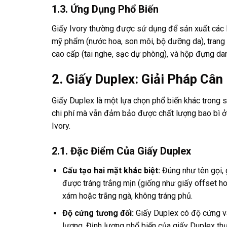
1.3. Ứng Dụng Phổ Biến
Giấy Ivory thường được sử dụng để sản xuất các l
mỹ phẩm (nước hoa, son môi, bộ dưỡng da), trang s
cao cấp (tai nghe, sạc dự phòng), và hộp đựng dan
2. Giấy Duplex: Giải Pháp Cân
Giấy Duplex là một lựa chọn phổ biến khác trong s
chi phí mà vẫn đảm bảo được chất lượng bao bì ở 
Ivory.
2.1. Đặc Điểm Của Giấy Duplex
Cấu tạo hai mặt khác biệt:
Đúng như tên gọi, 
được tráng trắng mịn (giống như giấy offset h
xám hoặc trắng ngà, không tráng phủ.
Độ cứng tương đối:
Giấy Duplex có độ cứng và
lượng. Định lượng phổ biến của giấy Duplex 