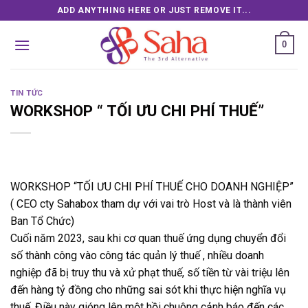
Skip
ADD ANYTHING HERE OR JUST REMOVE IT...
to
content
0
TIN TỨC
WORKSHOP “ TỐI ƯU CHI PHÍ THUẾ”
WORKSHOP “TỐI ƯU CHI PHÍ THUẾ CHO DOANH NGHIỆP”
( CEO cty Sahabox tham dự với vai trò Host và là thành viên
Ban Tổ Chức)
Cuối năm 2023, sau khi cơ quan thuế ứng dụng chuyển đổi
số thành công vào công tác quản lý thuế , nhiều doanh
nghiệp đã bị truy thu và xử phạt thuế, số tiền từ vài triệu lên
đến hàng tỷ đồng cho những sai sót khi thực hiện nghĩa vụ
thuế. Điều này gióng lên một hồi chuông cảnh báo đến các