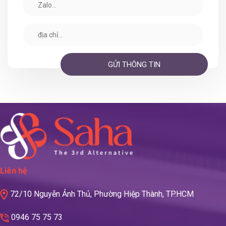
Liên hệ
72/10 Nguyễn Ảnh Thủ, Phường Hiệp Thành, TP.HCM
0946 75 75 73