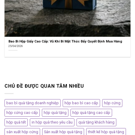
Bao Bì Hộp Giấy Cao Cấp: Vũ Khí Bí Mật Thúc Đẩy Quyết Định Mua Hàng
25/04/2026
CHỦ ĐỀ ĐƯỢC QUAN TÂM NHIỀU
bao bì quà tặng doanh nghiệp
hộp bao bì cao cấp
hộp cứng
hộp cứng cao cấp
hộp quà tặng
hộp quà tặng cao cấp
hộp quà tết
in hộp quà theo yêu cầu
quà tặng khách hàng
sản xuất hộp cứng
Sản xuất hộp quà tặng
thiết kế hộp quà tặng