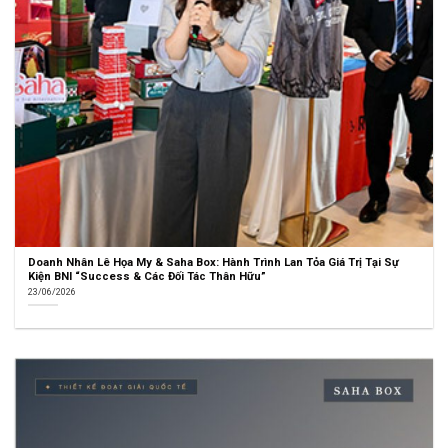
Doanh Nhân Lê Họa My & Saha Box: Hành Trình Lan Tỏa Giá Trị Tại Sự
Kiện BNI “Success & Các Đối Tác Thân Hữu”
23/06/2026