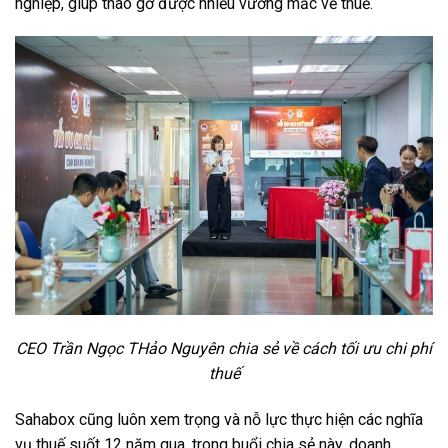
nghiệp, giúp tháo gỡ được nhiều vướng mắc về thuế.
CEO Trần Ngọc THảo Nguyên chia sẻ về cách tối ưu chi phí
thuế
Sahabox cũng luôn xem trọng và nỗ lực thực hiện các nghĩa
vụ thuế suốt 12 năm qua, trong buổi chia sẻ này, doanh