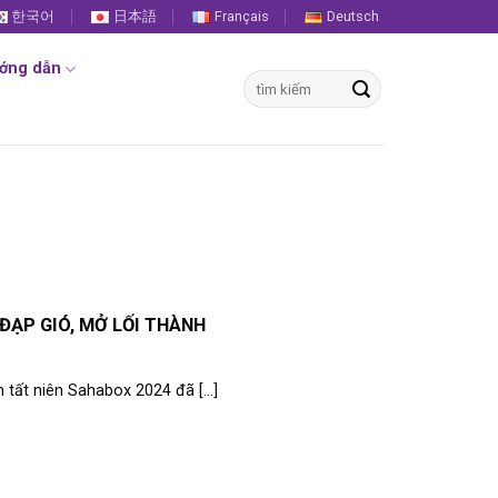
한국어
日本語
Français
Deutsch
ớng dẫn
Tìm
kiếm:
ĐẠP GIÓ, MỞ LỐI THÀNH
tất niên Sahabox 2024 đã [...]