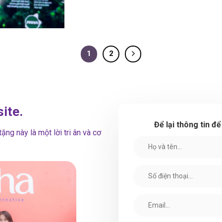
1
2
ite.
Để lại thông tin đ
ng này là một lời tri ân và cơ