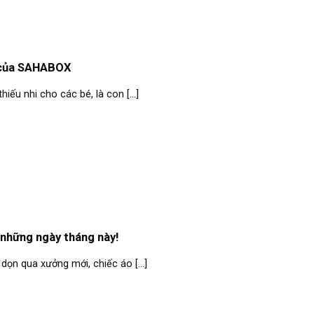
1 của SAHABOX
ếu nhi cho các bé, là con [...]
 những ngày tháng này!
dọn qua xưởng mới, chiếc áo [...]