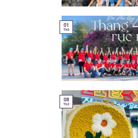
01
Th5
08
Th3