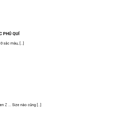
ỌC PHÚ QUÍ
 sắc màu, [...]
n Z …. Size nào cũng [...]