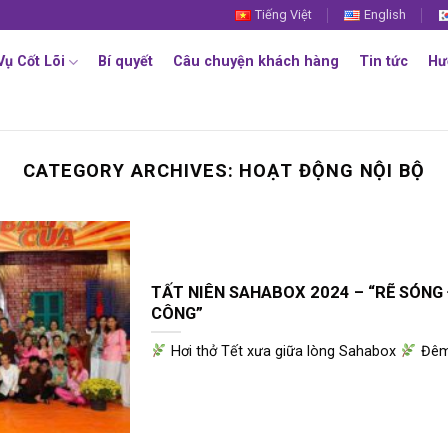
Tiếng Việt
English
Vụ Cốt Lõi
Bí quyết
Câu chuyện khách hàng
Tin tức
Hư
CATEGORY ARCHIVES:
HOẠT ĐỘNG NỘI BỘ
TẤT NIÊN SAHABOX 2024 – “RẼ SÓNG 
CÔNG”
Hơi thở Tết xưa giữa lòng Sahabox
Đêm 