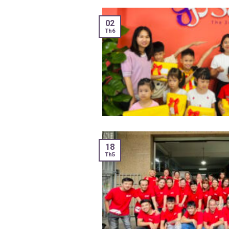
02
Th6
18
Th5