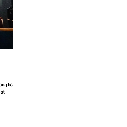
 ủng hộ
oạt