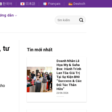
한국어
日本語
Français
Deutsch
ớng dẫn
Tìm
kiếm:
, tư
Tin mới nhất
Doanh Nhân Lê
Họa My & Saha
Box: Hành Trình
Lan Tỏa Giá Trị
Tại Sự Kiện BNI
“Success & Các
Đối Tác Thân
cho
Hữu”
23/06/2026