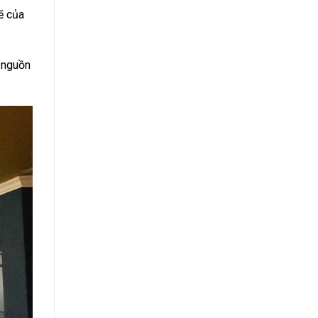
ẽ của
 nguồn