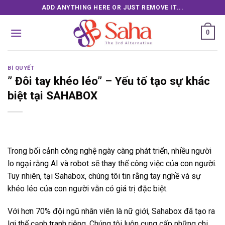
Skip
ADD ANYTHING HERE OR JUST REMOVE IT...
to
content
0
BÍ QUYẾT
” Đôi tay khéo léo” – Yếu tố tạo sự khác
biệt tại SAHABOX
Trong bối cảnh công nghệ ngày càng phát triển, nhiều người
lo ngại rằng AI và robot sẽ thay thế công việc của con người.
Tuy nhiên, tại Sahabox, chúng tôi tin rằng tay nghề và sự
khéo léo của con người vẫn có giá trị đặc biệt.
Với hơn 70% đội ngũ nhân viên là nữ giới, Sahabox đã tạo ra
lợi thế cạnh tranh riêng. Chúng tôi luôn cung cấp những chi