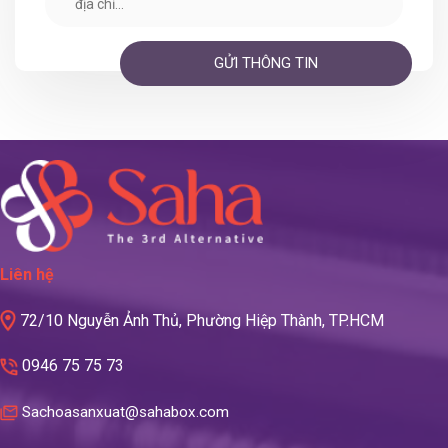
Liên hệ
72/10 Nguyễn Ảnh Thủ, Phường Hiệp Thành, TP.HCM
0946 75 75 73
Sachoasanxuat@sahabox.com