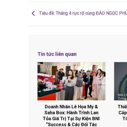
Tiêu đề: Tháng 4 rực rỡ cùng ĐẢO NGỌC PH
Tin tức liên quan
 Kế Vỏ Hộp
Doanh Nhân Lê Họa My &
Thiế
Trọng: Nâng
Saha Box: Hành Trình Lan
Cấp
 Món Quà
Tỏa Giá Trị Tại Sự Kiện BNI
T
“Success & Các Đối Tác
26