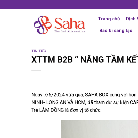
Skip
to
content
Trang chủ
Dịch 
Bao bì sáng tạo
TIN TỨC
XTTM B2B “ NÂNG TẦM KẾ
Ngày 7/5/2024 vừa qua, SAHA BOX cùng với hơn 1
NINH- LONG AN VÀ HCM, đã tham dự sự kiện CAR
Trẻ LÂM ĐỒNG là đơn vị tổ chức.