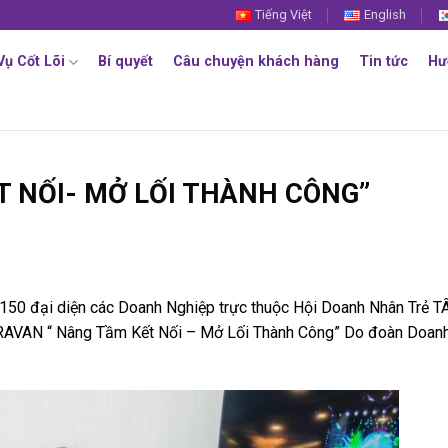
Tiếng Việt
English
Vụ Cốt Lõi
Bí quyết
Câu chuyện khách hàng
Tin tức
Hư
T NỐI- MỞ LỐI THÀNH CÔNG”
50 đại diện các Doanh Nghiệp trực thuộc Hội Doanh Nhân Trẻ T
AVAN “ Nâng Tầm Kết Nối – Mở Lối Thành Công” Do đoàn Doan