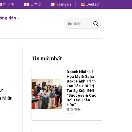
한국어
日本語
Français
Deutsch
ớng dẫn
Tìm
kiếm:
Tin mới nhất
Doanh Nhân Lê
Họa My & Saha
Box: Hành Trình
Lan Tỏa Giá Trị
ÂY
Tại Sự Kiện BNI
“Success & Các
h Nhân
Đối Tác Thân
Hữu”
23/06/2026