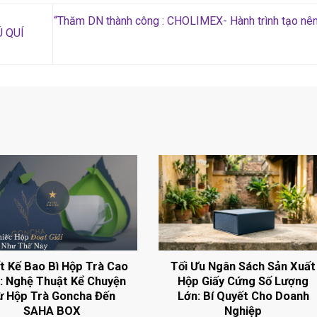
“Thăm DN thành công : CHOLIMEX- Hành trình tạo nên
Ú QUÍ
t Kế Bao Bì Hộp Trà Cao
Tối Ưu Ngân Sách Sản Xuất
: Nghệ Thuật Kể Chuyện
Hộp Giấy Cứng Số Lượng
ừ Hộp Trà Goncha Đến
Lớn: Bí Quyết Cho Doanh
SAHA BOX
Nghiệp