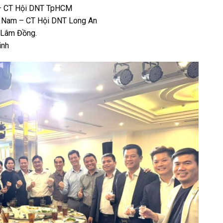
 – CT Hội DNT TpHCM
 Nam – CT Hội DNT Long An
 Lâm Đồng.
inh